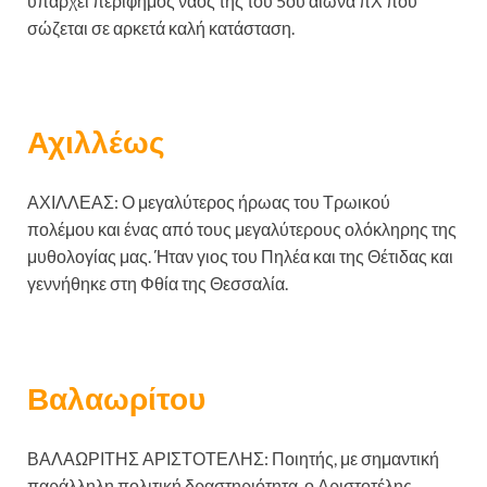
υπάρχει περίφημος ναός της του 5ου αιώνα πΧ που
σώζεται σε αρκετά καλή κατάσταση.
Αχιλλέως
ΑΧΙΛΛΕΑΣ: Ο μεγαλύτερος ήρωας του Τρωικού
πολέμου και ένας από τους μεγαλύτερους ολόκληρης της
μυθολογίας μας. Ήταν γιος του Πηλέα και της Θέτιδας και
γεννήθηκε στη Φθία της Θεσσαλία.
Βαλαωρίτου
ΒΑΛΑΩΡΙΤΗΣ ΑΡΙΣΤΟΤΕΛΗΣ: Ποιητής, με σημαντική
παράλληλη πολιτική δραστηριότητα, ο Αριστοτέλης –