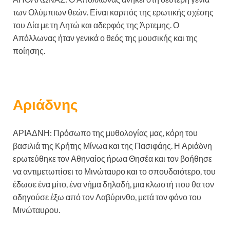
των Ολύμπιων θεών. Είναι καρπός της ερωτικής σχέσης
του Δία με τη Λητώ και αδερφός της Άρτεμης. Ο
Απόλλωνας ήταν γενικά ο θεός της μουσικής και της
ποίησης.
Αριάδνης
ΑΡΙΑΔΝΗ: Πρόσωπο της μυθολογίας μας, κόρη του
βασιλιά της Κρήτης Μίνωα και της Πασιφάης. Η Αριάδνη
ερωτεύθηκε τον Αθηναίος ήρωα Θησέα και τον βοήθησε
να αντιμετωπίσει το Μινώταυρο και το σπουδαιότερο, του
έδωσε ένα μίτο, ένα νήμα δηλαδή, μια κλωστή που θα τον
οδηγούσε έξω από τον Λαβύρινθο, μετά τον φόνο του
Μινώταυρου.