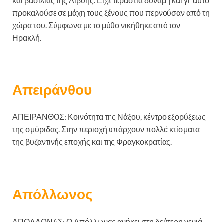
και βασιλιάς της Λιβύης. Είχε τεράστια δύναμη και γι’ αυτό
προκαλούσε σε μάχη τους ξένους που περνούσαν από τη
χώρα του. Σύμφωνα με το μύθο νικήθηκε από τον
Ηρακλή.
Απειράνθου
ΑΠΕΙΡΑΝΘΟΣ: Κοινότητα της Νάξου, κέντρο εξορύξεως
της σμύριδας. Στην περιοχή υπάρχουν πολλά κτίσματα
της βυζαντινής εποχής και της Φραγκοκρατίας.
Απόλλωνος
ΑΠΟΛΛΩΝΑΣ: Ο Απόλλωνας ανήκει στη δεύτερη γενιά