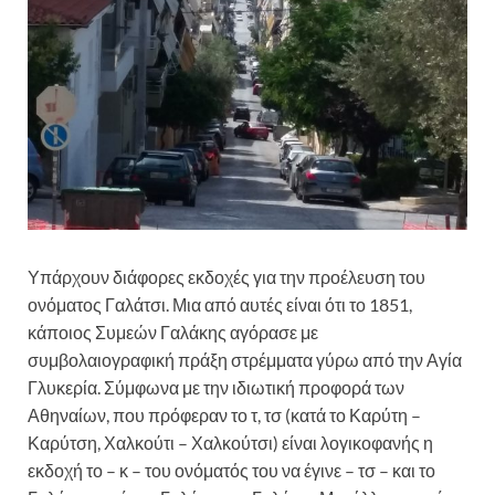
Υπάρχουν διάφορες εκδοχές για την προέλευση του
ονόματος Γαλάτσι. Μια από αυτές είναι ότι το 1851,
κάποιος Συμεών Γαλάκης αγόρασε με
συμβολαιογραφική πράξη στρέμματα γύρω από την Αγία
Γλυκερία. Σύμφωνα με την ιδιωτική προφορά των
Αθηναίων, που πρόφεραν το τ, τσ (κατά το Καρύτη –
Καρύτση, Χαλκούτι – Χαλκούτσι) είναι λογικοφανής η
εκδοχή το – κ – του ονόματός του να έγινε – τσ – και το