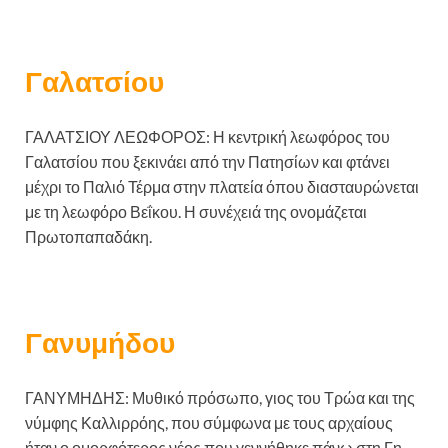
Γαλατσίου
ΓΑΛΑΤΣΙΟΥ ΛΕΩΦΟΡΟΣ: Η κεντρική λεωφόρος του
Γαλατσίου που ξεκινάει από την Πατησίων και φτάνει
μέχρι το Παλιό Τέρμα στην πλατεία όπου διασταυρώνεται
με τη λεωφόρο Βεΐκου. Η συνέχειά της ονομάζεται
Πρωτοπαπαδάκη.
Γανυμήδου
ΓΑΝΥΜΗΔΗΣ: Μυθικό πρόσωπο, γιος του Τρώα και της
νύμφης Καλλιρρόης, που σύμφωνα με τους αρχαίους
ήταν ο ομορφότερος νέος που γεννήθηκε πάνω στη Γη.